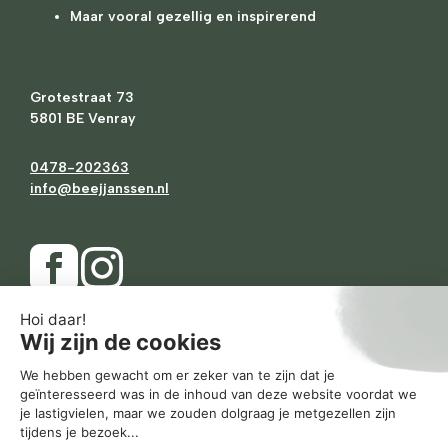
Maar vooral gezellig en inspirerend
Grotestraat 73
5801 BE Venray
0478-202363
info@beejjanssen.nl
Ma
Gesloten
Di
10.00
-
17.30
Wo
10.00
-
17.30