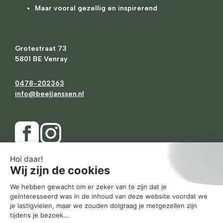
Maar vooral gezellig en inspirerend
Grotestraat 73
5801 BE Venray
0478-202363
info@beejjanssen.nl
Ma
Gesloten
Di
10.00
-
17.30
Wo
10.00
-
17.30