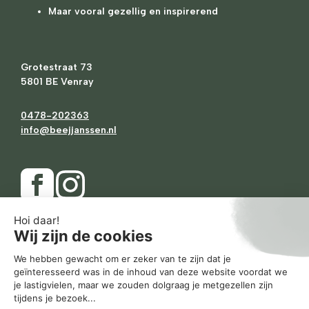
Maar vooral gezellig en inspirerend
Grotestraat 73
5801 BE Venray
0478-202363
info@beejjanssen.nl
Ma
Gesloten
Di
10.00
-
17.30
Wo
10.00
-
17.30