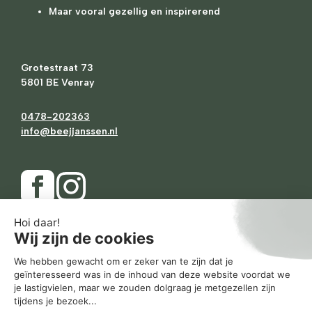
Maar vooral gezellig en inspirerend
Grotestraat 73
5801 BE Venray
0478-202363
info@beejjanssen.nl
Ma
Gesloten
Di
10.00
-
17.30
Wo
10.00
-
17.30