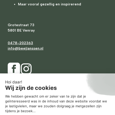
Maar vooral gezellig en inspirerend
Grotestraat 73
5801 BE Venray
0478-202363
info@beejjanssen.nl
Ma
Gesloten
Di
10.00
-
17.30
Wo
10.00
-
17.30