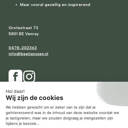
Maar vooral gezellig en inspirerend
Grotestraat 73
5801 BE Venray
0478-202363
info@beejjanssen.nl
Ma
Gesloten
Di
10.00
-
17.30
Wo
10.00
-
17.30